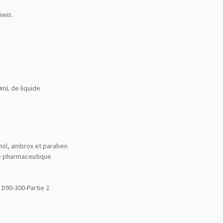
iwis.
0mL de liquide
anol, ambrox et paraben
ité pharmaceutique
 D90-300-Partie 2