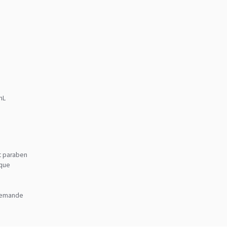
mL
et paraben
ique
r demande